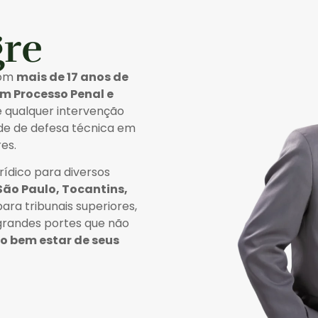
gre
com
mais de 17 anos de
em Processo Penal e
e qualquer intervenção
sde de defesa técnica em
es.
ídico para diversos
São Paulo, Tocantins,
ara tribunais superiores,
 grandes portes que não
lo bem estar de seus