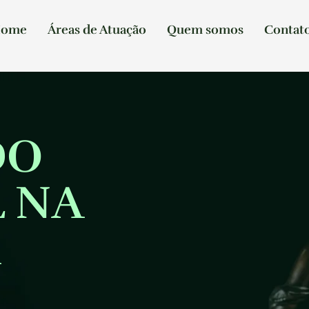
ome
Áreas de Atuação
Quem somos
Contat
DO
 NA