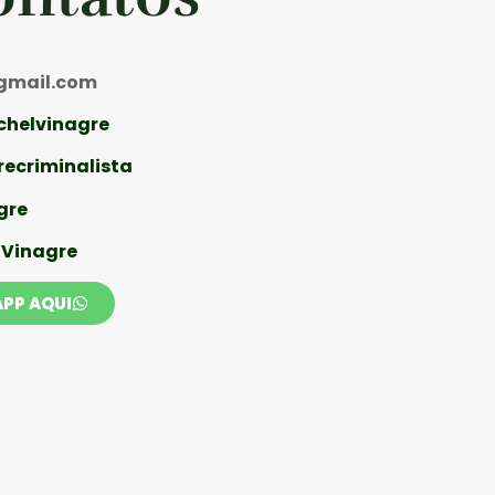
mail.com
chelvinagre
ecriminalista
gre
 Vinagre
PP AQUI