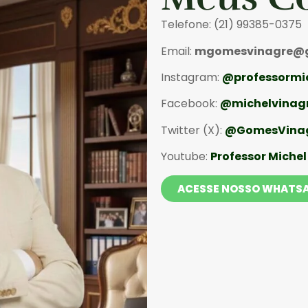
Telefone: (21) 99385-0375
Email:
mgomesvinagre@g
Instagram:
@professormi
Facebook:
@michelvinagr
Twitter (X):
@GomesVina
Youtube:
Professor Michel
ACESSE NOSSO WHATSA