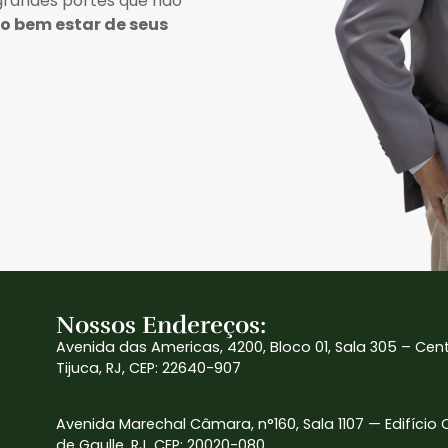
 grandes portes que não
lo bem estar de seus
Nossos Endereços:
Avenida das Americas, 4200, Bloco 01, Sala 305 – Cen
Tijuca, RJ, CEP: 22640-907
Avenida Marechal Câmara, n°160, Sala 1107 — Edifício
de Gaulle, RJ, CEP: 20020-080.