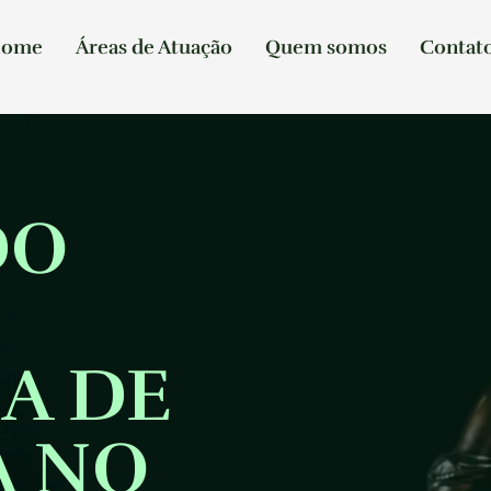
ome
Áreas de Atuação
Quem somos
Contat
DO
A DE
A NO