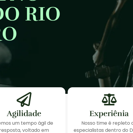
O RIO
RO
Agilidade
Experiênia
emos um tempo ágil de
Nosso time é repleto 
resposta, voltado em
especialistas dentro do D