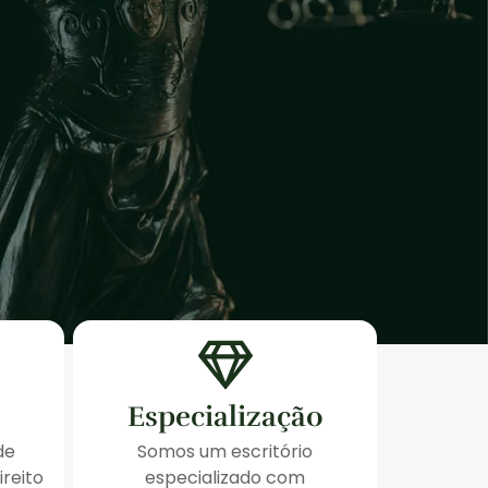
Especialização
de
Somos um escritório
ireito
especializado com