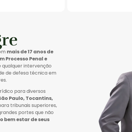
gre
com
mais de 17 anos de
em Processo Penal e
e qualquer intervenção
sde de defesa técnica em
es.
ídico para diversos
São Paulo, Tocantins,
ara tribunais superiores,
 grandes portes que não
lo bem estar de seus