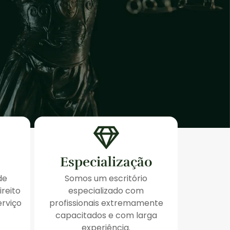
Especialização
de
Somos um escritório
ireito
especializado com
erviço
profissionais extremamente
capacitados e com larga
experiência.