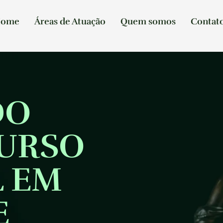
ome
Áreas de Atuação
Quem somos
Contat
DO
CURSO
 EM
E