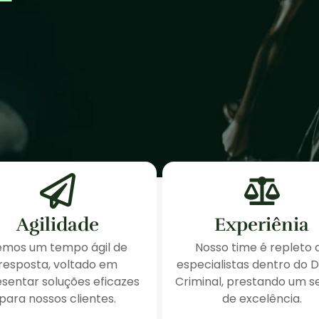
Agilidade
Experiênia
emos um tempo ágil de
Nosso time é repleto 
resposta, voltado em
especialistas dentro do D
sentar soluções eficazes
Criminal, prestando um s
para nossos clientes.
de excelência.