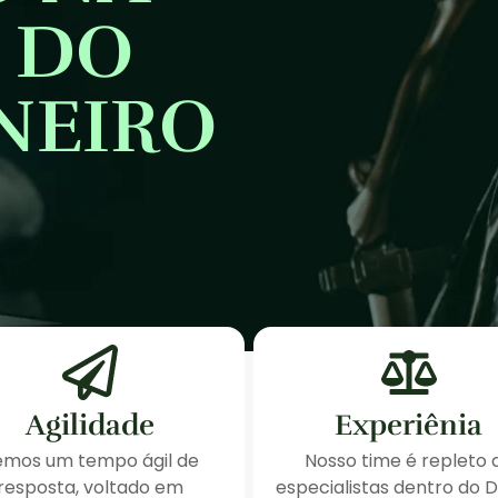
 DO
ANEIRO
Agilidade
Experiênia
emos um tempo ágil de
Nosso time é repleto 
resposta, voltado em
especialistas dentro do D