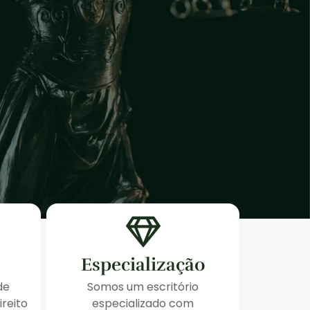
Especialização
de
Somos um escritório
ireito
especializado com