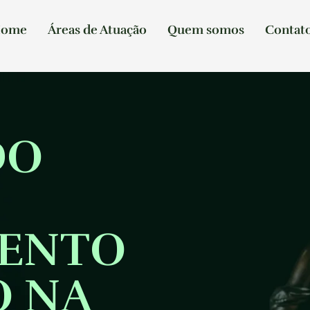
ome
Áreas de Atuação
Quem somos
Contat
DO
ENTO
O NA