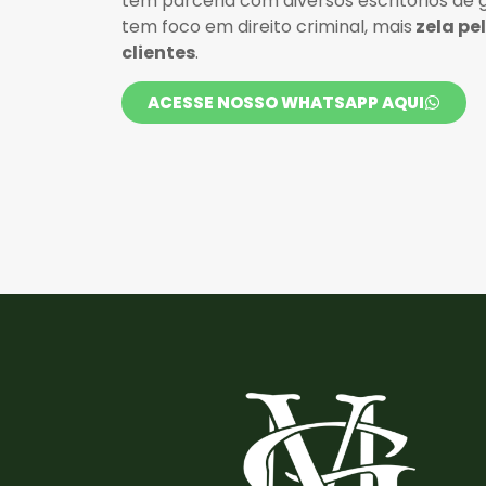
tem parceria com diversos escritórios de
tem foco em direito criminal, mais
zela pe
clientes
.
ACESSE NOSSO WHATSAPP AQUI