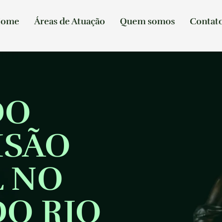
ome
Áreas de Atuação
Quem somos
Contat
DO
ISÃO
L NO
O RIO