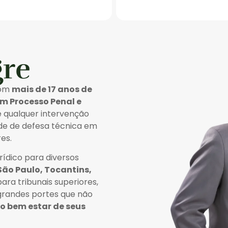
gre
com
mais de 17 anos de
em Processo Penal e
e qualquer intervenção
sde de defesa técnica em
es.
ídico para diversos
São Paulo, Tocantins,
ara tribunais superiores,
 grandes portes que não
lo bem estar de seus