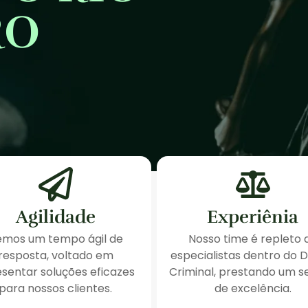
RO
Agilidade
Experiênia
emos um tempo ágil de
Nosso time é repleto 
resposta, voltado em
especialistas dentro do D
sentar soluções eficazes
Criminal, prestando um s
para nossos clientes.
de excelência.