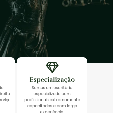
Especialização
de
Somos um escritório
ireito
especializado com
erviço
profissionais extremamente
capacitados e com larga
experiência.