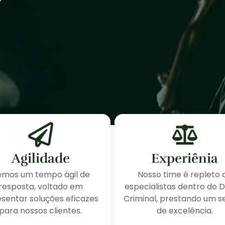
Agilidade
Experiênia
emos um tempo ágil de
Nosso time é repleto 
resposta, voltado em
especialistas dentro do D
sentar soluções eficazes
Criminal, prestando um s
para nossos clientes.
de excelência.