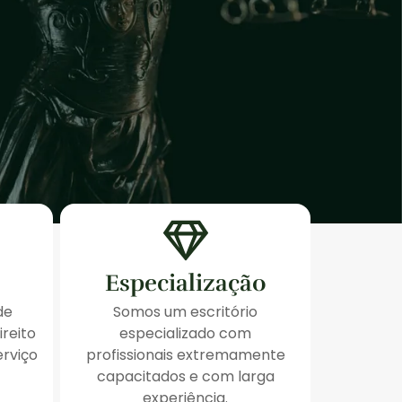
Especialização
de
Somos um escritório
ireito
especializado com
erviço
profissionais extremamente
capacitados e com larga
experiência.