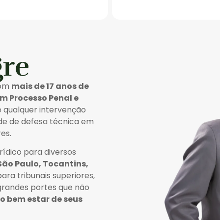
gre
com
mais de 17 anos de
em Processo Penal e
e qualquer intervenção
sde de defesa técnica em
es.
ídico para diversos
São Paulo, Tocantins,
ara tribunais superiores,
 grandes portes que não
lo bem estar de seus