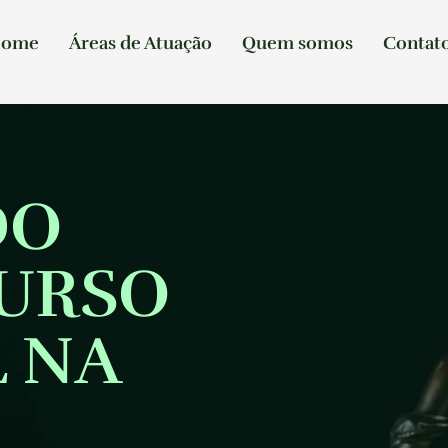
ome
Áreas de Atuação
Quem somos
Contat
DO
CURSO
 NA